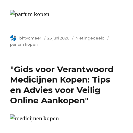
Author
bhtvdmeer
Geplaatst
25 juni 2026
Categorie
Niet ingedeeld
Tags
op
parfum kopen
"Gids voor Verantwoord
Medicijnen Kopen: Tips
en Advies voor Veilig
Online Aankopen"